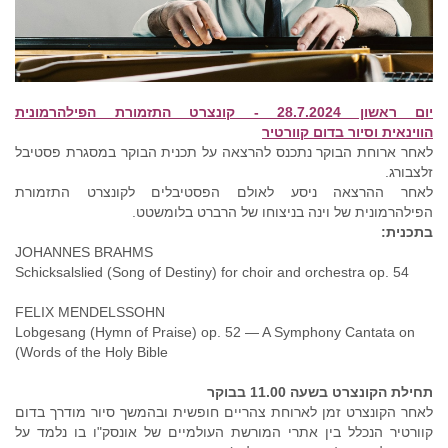
יום ראשון 28.7.2024 - קונצרט התזמורת הפילהרמונית
הווינאית
וסיור בדום קוורטיר
לאחר ארוחת הבוקר נתכנס להרצאה על תכנית הבוקר במסגרת פסטיבל
זלצבורג.
לאחר ההרצאה ניסע לאולם הפסטיבלים לקונצרט התזמורת
הפילהרמונית של וינה בניצוחו של הרברט בלומשטט.
בתכנית:
JOHANNES BRAHMS
Schicksalslied (Song of Destiny) for choir and orchestra op. 54
FELIX MENDELSSOHN
Lobgesang (Hymn of Praise) op. 52 — A Symphony Cantata on
Words of the Holy Bible)
תחילת הקונצרט בשעה 11.00 בבוקר
לאחר הקונצרט זמן לארוחת צהריים חופשית ובהמשך סיור מודרך בדום
קוורטיר הנכלל בין אתרי המורשת העולמיים של אונסק"ו בו נלמד על