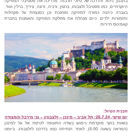
בתכנון, ניהול והדרכה של טיולי תרבות. מדריכה את פסטיבלי המוזיקה
היוקרתיים, כמו פסטיבל זלצבורג, ברגנץ, ורביה, ורונה, ציריך, ברלין ועוד.
בעברה כיהנה כמורה למוזיקה ומחנכת וכן כמנצחת על מקהלות
ותזמורות ילדים. כיום מנהלת את מחלקת המוזיקה והאמנות בחברת
קאמינוס תיירות.
תכנית הטיול:
יום שישי, 26.7.24: תל אביב – מינכן – זלצבורג – גני מירבל והמצודה
בשעת בוקר מוקדמת ניפגש בשדה התעופה לטיסת אל על למינכן
(המראה בשעה 6:00), לאחר הנחיתה נצא בדרכנו לזלצבורג. ביומנו