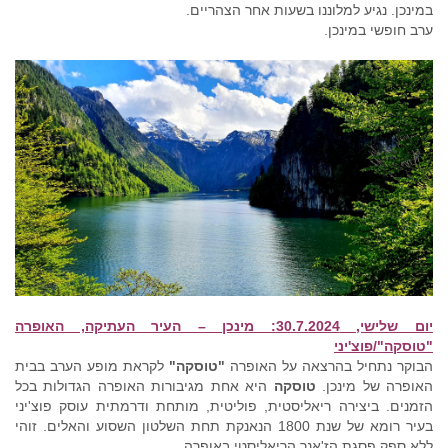
במינכן. נגיע למלוננו בשעות אחר הצהריים.
ערב חופשי במינכן.
יום שלישי, 30.7.2024: מינכן – העיר העתיקה, האופרה
"טוסקה"/פוצ'יני
הבוקר נתחיל בהרצאה על האופרה
"טוסקה"
לקראת מופע הערב בבית
האופרה של מינכן.
טוסקה
היא אחת מגיבורות האופרה הגדולות בכל
הזמנים. ביצירה ריאליסטית, פוליטית, מותחת ודרמתית עוסק פוצ'יני
בעיר רומא של שנת 1800 הנאנקת תחת השלטון השסוע והאלים. זוהי
ללא ספק פסגת הז'אנר הריאליסטי באופרה.