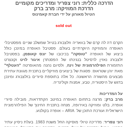
הדרכה כללית: רוני צפריר ומדריכים מקומיים
הדרכת המוזיקה: מרב ברק
הטיול מאורגן על ידי חברת קאמינוס
sold out
הקרם דה לה קרם של בוואריה וזלצבורג בטיול שמשלב שניים מפסטיבלי
האופרה והמוזיקה היוקרתיים בעולם. פסטיבל האופרה במינכן כולל
ביצוע של האופרה
"טוסקה"
בכיכובו של
יונס קאופמן.
בפסטיבל
זלצבורג נאזין לרסיטל בנגינתו של הפסנתרן
איגור לויט
וקונצרט
התזמורת
הפילהרמונית של וינה
, ולסיום נהנה מהאופרטה
"העטלף"
מאת יוהן שטראוס. פסגות של ביצועים מוזיקליים בתכנית מגוונת עתירת
מבצעים מהשורה הראשונה. כל אלה בתוספת סיורים בזלצבורג ומינכן
בדגש על היסטוריה, טבע, אמנות וקולינריה.
על המדריכות
מרב ברק:
מרצה בתחום האופרה במיטב הקתדראות, מובילה סיורי
אופרה, בלט ומוזיקה באירופה, מנחה בתכנית החינוך של הפילהרמונית
הישראלית ועורכת התוכן של ARIA – אופרה בקולנוע.
רוני צפריר
: מדריכה טיולי מוסיקה החל משנת 1983. בעלת ניסיון עתיר