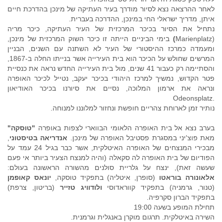
לאחר ההרצאה נצא לסיור מודרך בעיר העתיקה של מינכן בהדרכת חיים
איתן, מדריך ישראלי החי במינכן, ההדרכה בעברית.
נתחיל את הסיור בכיכר המרכזית של העיר העתיקה, כיכר מריה
(Marienplatz
)
בימי הביניים הייתה זו כיכר השוק המרכזית של מינכן,
ומעמדה כמרכז ההיסטורי של העיר לא השתנה עם השנים, הבניין
המרשים שחולש על הכיכר הוא בית העירייה אשר בנייתו החלה ב-1867,
והסתיימה רק כעבור 41 שנים, מול בית העירייה החדש נראה את כנסיית
פטר הקדוש, נמשיך למרכז היהודי בכיכר יעקב, נטייל לכיכר האופרה
ונראה את ארמון המלוכה, נסיים את סיורנו בכיכר האודיאון
.Odeonsplatz
נותיר זמן לארוחת צהריים חופשת ונחזור למלוננו למנוחה.
בערב נצא אל בית האופרה הלאומי הבווארי לצפות באופרה
"טוסקה"
מאת פוצ'יני במסגרת פסטיבל האופרה של מינכן.
אנדריאה בטיסטוני
,
מבכירי המנצחים של האופרה האיטלקית, אשר כבר בגיל 24 עמד על
הפודיום של בית האופרה לה סקאלה (והיה למנצח הצעיר ביותר אי פעם
שעשה זאת), ינצח על גלריית סולנים מהשורה הראשונה בעולם:
אלאונורה בוראטו
(סופרן, איטליה) בתפקיד טוסקה,
יונאס קאופמן
(טנור, גרמניה) בתפקיד קווראדוסי
ולודוויג טזייר
(בריטון, צרפת)
בתפקיד הברון סקרפיה.
תחילת המופע בשעה 19:00
השירה באיטלקית. תרגום מוקרן באנגלית וגרמנית.