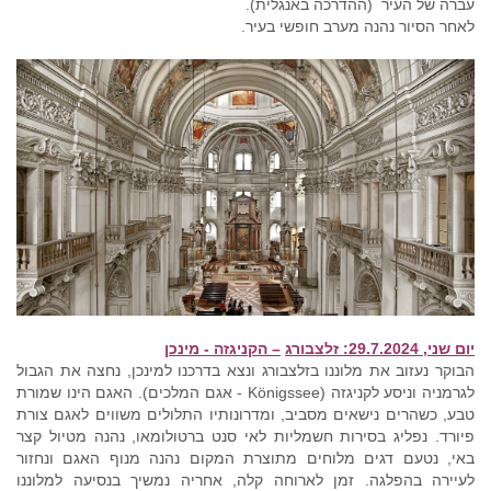
עברה של העיר (ההדרכה באנגלית).
לאחר הסיור נהנה מערב חופשי בעיר.
יום שני, 29.7.2024:
זלצבורג
– הקניגזה -
מינכן
הבוקר נעזוב את מלוננו בזלצבורג ונצא בדרכנו למינכן, נחצה את הגבול
לגרמניה וניסע לקניגזה (Königssee - אגם המלכים). האגם הינו שמורת
טבע, כשהרים נישאים מסביב, ומדרונותיו התלולים משווים לאגם צורת
פיורד. נפליג בסירות חשמליות לאי סנט ברטולומאו, נהנה מטיול קצר
באי, נטעם דגים מלוחים מתוצרת המקום נהנה מנוף האגם ונחזור
לעיירה בהפלגה. זמן לארוחה קלה, אחריה נמשיך בנסיעה למלוננו