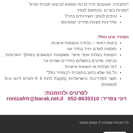
*תחבורה: אוטובוס תיירים נוח וממוזג לביצוע תכנית הטיול
*מוניות בערים בהתאם לצורך
טיפים לנותני השירותים בחו"ל
מדריכות מצוות מדריכי קאמינוס
המחיר אינו כולל:
ביטוח רפואי – כבודה והוצאות אישיות.
תוספת לאדם יחיד בחדר זוגי.
הוצאות בעלות אופי אישי: משקאות המוגשים במהלך הארוחות,
כביסה, סרטים בתשלום בחדרים ושרות וכו'
דמי סבלות או הוצאות אישיות .
כל מה שלא כתוב בתוכנית ו"במחיר כולל".
תשר למדריכות הישראליות (מקובל לתת 6 € לאדם ליום טיול
לנוסע/ת)
לפרטים ולהזמנות:
רוני צפריר: 052-8635310 ronizafrir@barak.net.il
כל הזכויות שמורות © אופוס פוקוס