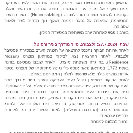
הראשון בזלצבורג נתרשם מגני מירבל, נחצה את הגשר לעיר העתיקה
ממנו נשקיף אל מבני העיר והכנסיות, נחצה את כיכרות העיר ונעלה
בקרוניות למרומי מצודת הוהנזלצבורג (Hohensalzburg) - מצודת העיר
המרשימה, שניצבת על גבעה וממנה נשקף נוף מרהיב לעיר ולאזור
שסביבה.
בערב ניפגש לארוחת ערב משותפת במסעדת המלון.
שבת, 27.7.2024: זלצבורג, סיור מודרך בעיר ורסיטל
לאחר ארוחת הבוקר נתכנס להרצאה על תכנית הערב במסגרת פסטיבל
זלצבורג. לאחר ההרצאה נצא לביקור במוזיאון מוצרט (Mozart
Residence), בה גרה משפחת מוצרט לאחר שובם ממסעם בווינה
בשנת 1773. במוזיאון נראה אוסף כלי נגינה מתקופתו של מוצרט ונספר
אודות מוצרט כילד פלא שנעשה למלחין המפורסם בעולם.
לאחר הביקור במוזיאון נטייל לעיר העתיקה ונערוך סיור מודרך בעיר
העתיקה של זלצבורג, עיר שהוכרזה כאתר מורשת עולמי על ידי אונסק"ו.
נכיר את כיכרות העיר וסמטאותיה, נבקר בכנסיית פטר ובכנסיה
הפרנציסקנית, נראה את בית הקברות העתיק, כיכר הדום, כיכר מוצרט
והרזידנס ונטייל ברחוב גטרייטה, בו ניצב בית הולדתו של וולפגנג
אמדאוס מוצרט (ההדרכה באנגלית). לאחר הסיור יינתן זמן לארוחת
צהריים עצמאית.
נחזור למלוננו למנוחה.