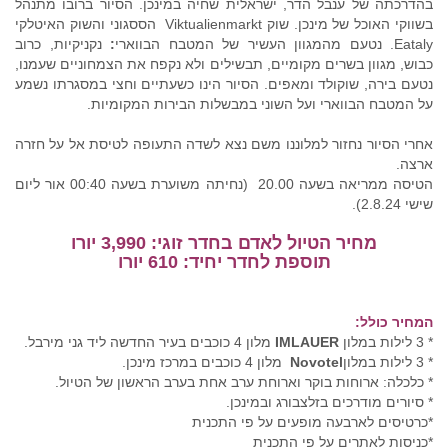
בהדרכתה של ענבל הדר, ישראלית שחיה במינכן. הסיור ברובו מתנהל
בשווקי האוכל של מינכן. שוק Viktualienmarkt הססגוני והשוק האיטלקי
Eataly. נטעם מהמגוון העשיר של המטבח הבווארי
:
נקניקיות, כרוב
כבוש, מגוון בשרים מקומיים, תבשילים ולא נקפח את הצמחוניים שעמנו,
נטעם בירה, שוקולד ומאפים. הסיור הינו כשעתיים וחצי במסגרתו נשמע
על המטבח הבווארי ועל השוני במבשלות הבירות המקומיות.
אחרי הסיור נחזור למלוננו משם נצא לשדה התעופה לטיסת אל על חזרה
ארצה.
הטיסה ממריאה בשעה 20.00 (נחיתה משוערת בשעה 00:40 אור ליום
שישי 2.8.24).
מחיר הטיול לאדם בחדר זוגי: 3,990 יורו
תוספת לחדר יחיד: 610 יורו
המחיר כולל:
* 3 לילות במלון
IMLAUER
מלון 4 כוכבים בעיר החדשה ליד גני מירבל.
* 3 לילות במלון
Novotel
מלון 4 כוכבים במרכז מינכן.
* כלכלה: ארוחות בוקר וארוחת ערב אחת בערב הראשון של הטיול.
* סיורים מודרכים בזלצבורג ובמינכן.
*כרטיסים לארבעה מופעים על פי התכנית
*כניסות לאתרים על פי התכנית