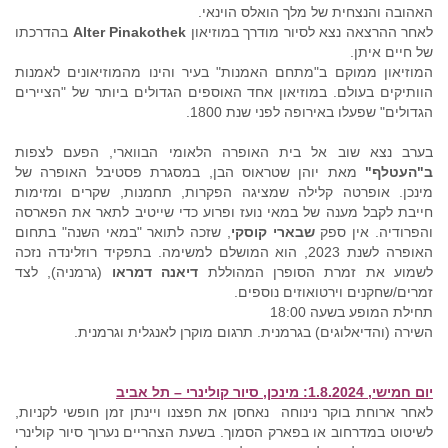
האהובה והנצחית של מלך הואלס הוינאי.
לאחר ההרצאה נצא לסיור מודרך במוזיאון
Alter Pinakothek
בהדרכתו
של חיים איתן.
המוזיאון ממוקם ב"מתחם האמנות" בעיר והינו מהמוזיאונים לאמנות
הוותיקים בעולם. במוזיאון אחד האוספים הגדולים ביותר של "הציירים
הגדולים" שפעלו באירופה לפני שנת 1800.
בערב נצא שוב אל בית האופרה הלאומי הבווארי, הפעם לצפות
ב"העטלף"
מאת יוהן שטראוס הבן, במסגרת פסטיבל האופרה של
מינכן. אופרטה קלילה שמציגה הפקרות, תחמנות, שקרים ומזימות
חייבת לקבל מענה של במאי נועז ופרוע כדי שייטיב לתאר את הפארסה
והפרודיה. אין ספק
שבארי קוסקי
, שזכה לתואר "במאי השנה" בתחום
האופרה לשנת 2023, הוא המושלם למשימה. בתפקיד רוזלינדה נזכה
לשמוע את זמרת הסופרן המהוללת
דיאנה דמראו
(גרמניה), לצד
זמרים/שחקנים וירטואוזים נוספים.
תחילת המופע בשעה 18:00
השירה (והדיאלוגים) בגרמנית. תרגום מוקרן לאנגלית וגרמנית.
יום חמישי, 1.8.2024: מינכן, סיור קולינרי – תל אביב
לאחר ארוחת בוקר נינוחה נאחסן את חפצנו ויינתן זמן חופשי לקניות,
לשיטוט במדרחוב או בפארק הסמוך. בשעת הצהריים נערוך סיור קולינרי