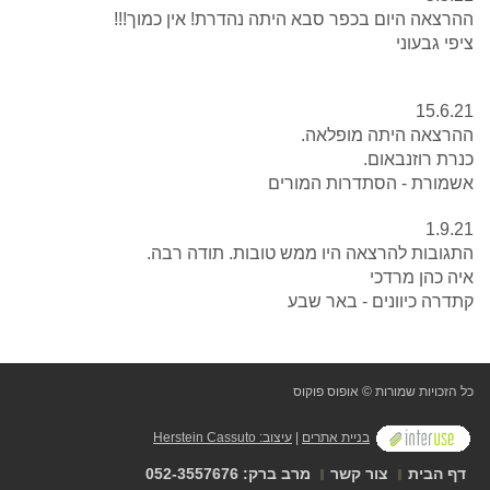
ההרצאה היום בכפר סבא היתה נהדרת! אין כמוך!!!
ציפי גבעוני
15.6.21
ההרצאה היתה מופלאה.
כנרת רוזנבאום.
אשמורת - הסתדרות המורים
1.9.21
התגובות להרצאה היו ממש טובות. תודה רבה.
איה כהן מרדכי
קתדרה כיוונים - באר שבע
כל הזכויות שמורות © אופוס פוקוס
בניית אתרים
|
עיצוב: Herstein Cassuto
דף הבית
צור קשר
מרב ברק: 052-3557676