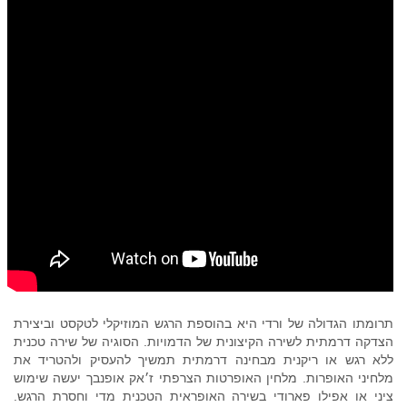
תרומתו הגדולה של ורדי היא בהוספת הרגש המוזיקלי לטקסט וביצירת
הצדקה דרמתית לשירה הקיצונית של הדמויות. הסוגיה של שירה טכנית
ללא רגש או ריקנית מבחינה דרמתית תמשיך להעסיק ולהטריד את
מלחיני האופרות. מלחין האופרטות הצרפתי ז׳אק אופנבך יעשה שימוש
ציני או אפילו פארודי בשירה האופראית הטכנית מדי וחסרת הרגש.