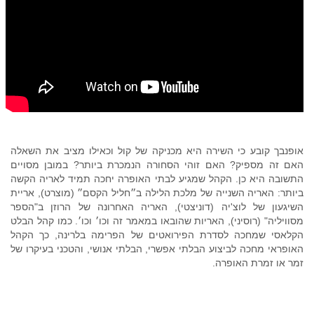
אופנבך קובע כי השירה היא מכניקה של קול וכאילו מציב את השאלה
האם זה מספיק? האם זוהי הסחורה הנמכרת ביותר? במובן מסויים
התשובה היא כן. הקהל שמגיע לבתי האופרה יחכה תמיד לאריה הקשה
ביותר: האריה השנייה של מלכת הלילה ב״חליל הקסם״ (מוצרט), אריית
השיגעון של לוצ'יה (דוניצטי), האריה האחרונה של הרוזן ב"הספר
מסוויליה" (רוסיני), האריות שהובאו במאמר זה וכו׳ וכו׳. כמו קהל הבלט
הקלאסי שמחכה לסדרת הפירואטים של הפרימה בלרינה, כך הקהל
האופראי מחכה לביצוע הבלתי אפשרי, הבלתי אנושי, והטכני בעיקרו של
זמר או זמרת האופרה.