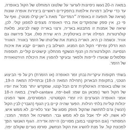
במאה ה-20 נעשו ניסיונות לערער על שלטונו המוחלט של הקול באופרה,
עד כדי שילוב דמויות אילמות בתפקידים ראשיים ביצירות אופרה שונות
(שיאה של תופעה זו באופרה ״המדיום״ מאת ג׳יאן קרלו מנוטי), ואף על
פי כן, אין ספק שהפוקדים את בתי האופרה מצפים למפגן קולי. לכן,
שיאה של אמנות זו מתבטא באריה, ורצוי באריה קשה לביצוע, מלאת
קולורטורות. המילה אריה באיטלקית, היא שירת סולו, אבל פירושה גם
אוויר. וכשמה כן היא, האריה בוחנת את שליטתו של הזמר באוויר. האוויר
הוא הדלק ומיתרי הקול הם המנוע. השילוב בין השניים יקבע את איכות
הנסיעה. הקולורטורות הן הנוף הנשקף מהחלון: קישוטים קוליים, תוספות
וסלסולים שנועדו לייפות ולפאר ובעיקר להפגין את היכולת הוירטואוזית
של הזמר.
בשתי תקופות עיקריות נבחן זמר האופרה (או הזמרת) רק על פי הביצוע
הטכני, בתקופת הבארוק (תחילת המאה ה-18) ובתחילת המאה ה-19,
אז שלט באופרה האיטלקית זרם הבל-קנטו, שמקדש יותר מכל את יופיו
של הקול השר (ומכאן גם שמו: bell-יפה, cantare-לשיר). במאה ה-18
אמני האופרה הנערצים היו זמרי הקסטרטי, המסורסים, אשר הפגינו
יכולות קוליות בלתי רגילות. הפער שהיה קיים בין הגוף (הגברי) לבין הקול
(הנשי) גרם לתחושה שהקול מופק מסוג של יצור כלאיים, לא ממש איש,
לא אשה, לא ילד אבל גם לא ממש גבר. המשיכה אל המוזר, המכני,
המסתורי (וגם הפיקנטי במובן מסויים) הייתה אדירה. הגוף האנושי הפך
למכונת קול. על מנת להשיג את הקול הנחשק, סורסו נערים שקולם יפה,