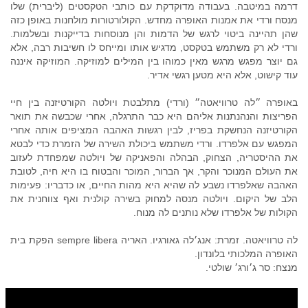
דרמה במיטבה. בעבודה מדוקדקת עם כותבי הטקסטים (ליברית) שלו
מנסח ורדי את אמנות האופרה מחדש. הקולורטורות מולחנות באופן כזה
שהן תהיינה ביטוי לרגש של הדמות והן מנוסחות בדייקנות ובשלמות.
ורדי לא רק משתמש בטקסט, מדגיש אותו ומייחס לו חשיבות רבה, אלא
גם יוצר מפגש מרגש מאין כמוהו בין המילים למוזיקה. המוזיקה איננה
עוד קישוט, אלא היא מטען רגשי אדיר.
באופרה ״לה טרוויאטה״ (ורדי) מתלבטת ויולטה הקורטיזנה בין חיי
הפריצות והנהנתנות אליהם היא כבר התרגלה, אחרי שכבשה את תואר
הקורטיזנה הנחשקת בפריז, לבין רגשות האהבה המציפים אותה אחרי
המפגש עם אלפרדו. ורדי משתמש ביכולת השירה של הזמרת כדי לבטא
את ההיסטריה, הצחוק, הבהלה והפאניקה של ויולטה שמפחדת לעזוב
את העולם המנוכר והקר, אך הברור, המוכר והבטוח בו היא חיה, לטובת
האהבה שאלפרדו נשבע לה שהיא היא מהות החיים, או כדבריו: פעימות
הלב של היקום. ויולטה מנסה למחוק בשירה קולנית ואף צווחנית את
הקולות של אלפרדו שלא נותנים לה מנוח.
לה טרוויאטה. זמרת: אנג׳לה גאורגיו. האריה sempre libera הפקת בית
האופרה המלכותי בלונדון.
מנצח: סר ג׳ורג׳ שולטי.