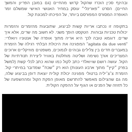
ובהינף סכין הוכרז שהקול קדוש מהחיים (גם במובן הפריון והמשך
החיים). הסרט ״פארינלי״ עוסק במחיר האנושי האישי שמשלם זמר
האופרה המסורס המפורסם ביותר, על הפיכתו למכונת קול.
בתקופה זו נכתבו אריות קשות לביצוע, שתובעות מהזמרים והזמרות
יכולות טכניות גבוהות. הטקסט הופך משני. לא חשוב מה שרים, אלא איך
שרים. דוגמא טובה לכך היא אריה מתוך אופרה של אנטוניו ויואלדי:
"agitata da due venti" המפגינה את היכולת הבלתי רגילה של הזמרת
במעברים חדים בין צלילים גבוהים לנמוכים, משפטים מוזיקליים ארוכים
המצריכים אורך נשימה ושליטה מוחלטת באוויר ליצירת תנודתיות של
הקול. עושה רושם שויואלדי כתב לקול כמו שהוא כתב לכלי קשת (למשל
בפרק ״קיץ״ מתוך ארבע העונות) הוא רק ״שכח״ שמדובר במיתרי קול.
הזמרת צ׳צ׳יליה ברטולי מפגינה יכולת קולית יוצאת דופן בביצוע שלה,
מה גם שהצילום מאפשר להתרשם מאופן הפקת הקול ומההשפעה של
כל תזוזה של הפנים או הגוף על ההפקה הקולית.