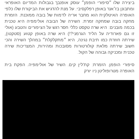
ביצירה שלו ״סיפורי הופמן״ עוסק אופנבך בגבולות המדיום האופראי
ומתבונן בז׳אנר באופן רפלקסיבי. על מנת להדגיש את הביקורת שלו כלפי
האופרה האיטלקית הוא מחבר אריה לדמות של בובה ממוכנת. הזמרת
מחקה בובה שמחקה זמרת. השירה של הבובה אולימפיה היא טכנית
בכמה מובנים: היא שרה טקסט כללי חסר רגש על הציפורים והטבע (אולי
זו גם פארודיה על הליד הגרמני?!) היא שרה באופן קטוע (סטקטו),
שירתה חוזרת כמו תיבת נגינה, היא ״מתקלקלת״ במהלך השירה והכי
חשוב שירתה מלאת קולורטורות מסובכות ומהירות, המצריכות שירה
טכנית ומכניקה גבוהה של הקול.
סיפורי הופמן. הזמרת: קת'לין קים. השיר של אולימפיה. הפקת בית
האופרה מטרופוליטן ניו יורק