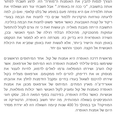
הצורך לנסות להבין את האומנות ה"מוזרה" הזו. לרגע חשבתי לפתור
אותה בתשובה, ״כי ככה זה באופרה.״ אבל חשבתי עוד רגע ושאלתי את
אותה תלמידה אם היא צפתה פעם במופע של בלט קלאסי, ואם כן, למה
לדעתה טורחות הרקדניות ללמוד שנים כדי לחצות את הבמה בצעדי
ריקוד על קצות האצבעות, כאשר אפשר פשוט לחצות את הבמה בהליכה.
התשובה הייתה מובנת מאליה: הן עושות זאת כי זה גורם לקהל להתפעל
עמוקות מהטכניקה, מהיכולת הבלתי רגילה של הגוף האנושי. ובכן,
השירה האופראית היא בדיוק כזו. מטרתה היא לא למסור את הטקסט
באופן הנוח והישיר ביותר, אלא לעשות זאת באופן שמביא את היכולת
האנושית אל הקצה. הטכני והרגשי גם יחד.
מראשית דרכה האופרה היא אמנות של קול. אחד המיתוסים הראשונים
ששימשו בסיס עלילתי לאמנות האופרה הוא המיתוס של אורפאוס, אשר
קולו הערב ושירתו המופלאה גרמו לאלים לדמוע, לחיות לעצור את
מנוסתן או את רדיפתן, להרים לזוז ממקומם. אורפאוס מצליח בקול
שירתו להיכנס לשאול בעודו בחיים ומקבל הזדמנות לחלץ את אהובתו
אאורידיצ׳ה מארץ המתים. המיתוס של אורפאוס מכונן את אמנות
האופרה כאמנות של קול ומעניק לקול האנושי השר יכולות מופלאות, על
אנושיות. כאשר נולדה האופרה, בפירנצה בסוף המאה ה-16, עסקו חוגי
ההומניסטים בשאלה המהותית, מה יותר חשוב באופרה, הרטוריקה או
המוזיקה? וכך במהלך כל 400 שנות קיומה השאלה הזו לא יורדת מסדר
היום של אמנות האופרה.